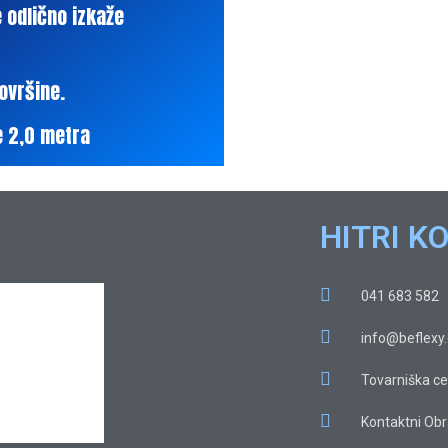
 odlično izkaže
ovršine.
e 2,0 metra
HITRI K
041 683 582
info@beflexy
Tovarniška ce
Kontaktni Ob