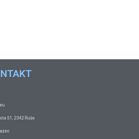
ONTAKT
.eu
sta 51, 2342 Ruše
razec