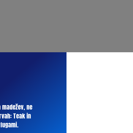
a madežev, ne
rvah: Teak in
 fugami.