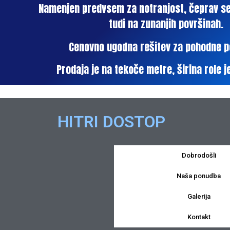
Namenjen predvsem za notranjost, čeprav se
tudi na zunanjih površinah.
Cenovno ugodna rešitev za pohodne p
Prodaja je na tekoče metre, širina role j
HITRI DOSTOP
Dobrodošli
Naša ponudba
Galerija
Kontakt